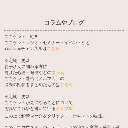
コラムやブログ
ここケット 動画
ここケットラジオ・セミナー・イベントなど
YouTubeチェンネルは
こちら
不定期 更新
お子さんに関わる方に
向けた心理・発達などの
コラム
ここケット通信（メルマガ）の
過去の配信をまとめたものは
こちら
不定期 更新
ここケットが気になることについて、
あれやこれやと書いている
アメブロ
この上で
鉛筆マークをクリック
- 「テキストの編集」
この上で
マウスオーバー -
「パーツの追加・変更・移動・削