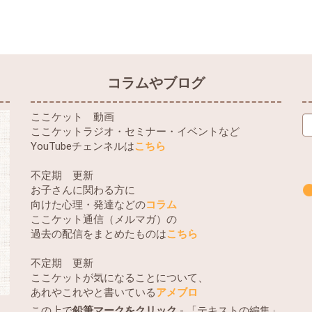
コラムやブログ
ここケット 動画
ここケットラジオ・セミナー・イベントなど
YouTubeチェンネルは
こちら
不定期 更新
お子さんに関わる方に
向けた心理・発達などの
コラム
ここケット通信（メルマガ）の
過去の配信をまとめたものは
こちら
不定期 更新
ここケットが気になることについて、
あれやこれやと書いている
アメブロ
この上で
鉛筆マークをクリック
- 「テキストの編集」