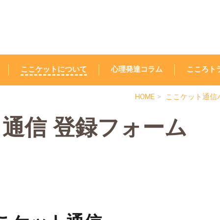
ここケットについて
心理発達コラム
こころト
HOME
ここケット通信
通信 登録フォーム