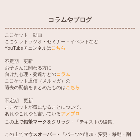
コラムやブログ
ここケット 動画
ここケットラジオ・セミナー・イベントなど
YouTubeチェンネルは
こちら
不定期 更新
お子さんに関わる方に
向けた心理・発達などの
コラム
ここケット通信（メルマガ）の
過去の配信をまとめたものは
こちら
不定期 更新
ここケットが気になることについて、
あれやこれやと書いている
アメブロ
この上で
鉛筆マークをクリック
- 「テキストの編集」
この上で
マウスオーバー -
「パーツの追加・変更・移動・削