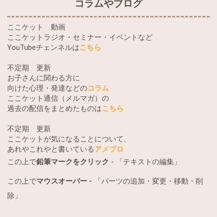
コラムやブログ
ここケット 動画
ここケットラジオ・セミナー・イベントなど
YouTubeチェンネルは
こちら
不定期 更新
お子さんに関わる方に
向けた心理・発達などの
コラム
ここケット通信（メルマガ）の
過去の配信をまとめたものは
こちら
不定期 更新
ここケットが気になることについて、
あれやこれやと書いている
アメブロ
この上で
鉛筆マークをクリック
- 「テキストの編集」
この上で
マウスオーバー -
「パーツの追加・変更・移動・削
除」