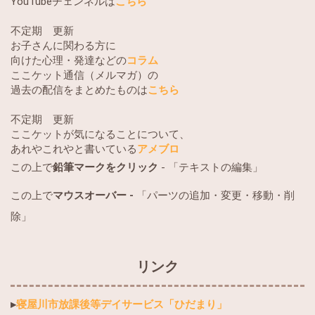
YouTubeチェンネルは
こちら
不定期 更新
お子さんに関わる方に
向けた心理・発達などの
コラム
ここケット通信（メルマガ）の
過去の配信をまとめたものは
こちら
不定期 更新
ここケットが気になることについて、
あれやこれやと書いている
アメブロ
この上で
鉛筆マークをクリック
- 「テキストの編集」
この上で
マウスオーバー -
「パーツの追加・変更・移動・削
除」
リンク
▸
寝屋川市放課後等デイサービス「ひだまり」