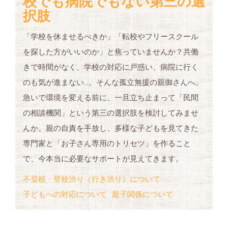
校でも病院でもない第三の選
択肢
「学校を休ませるべきか」「転校やフリースクール
を探した方がいいのか」と焦っていませんか？共働
きで時間がなく、学校の対応に戸惑い、病院に行く
のも気が進まない…。そんな孤立無援の親御さんへ。
急いで環境を変える前に、一旦立ち止まって「民間
の相談機関」という第三の選択肢を検討してみませ
んか。親の自責を手放し、多様な子どもを見てきた
専門家と「お子さん専用のトリセツ」を作ること
で、今本当に必要なサポートが見えてきます。
不登校・登校渋り（行き渋り）について
子どもへの対応について
親子関係について