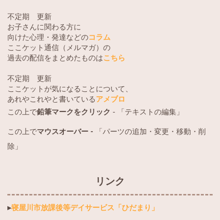
不定期 更新
お子さんに関わる方に
向けた心理・発達などの
コラム
ここケット通信（メルマガ）の
過去の配信をまとめたものは
こちら
不定期 更新
ここケットが気になることについて、
あれやこれやと書いている
アメブロ
この上で
鉛筆マークをクリック
- 「テキストの編集」
この上で
マウスオーバー -
「パーツの追加・変更・移動・削
除」
リンク
▸
寝屋川市放課後等デイサービス「ひだまり」