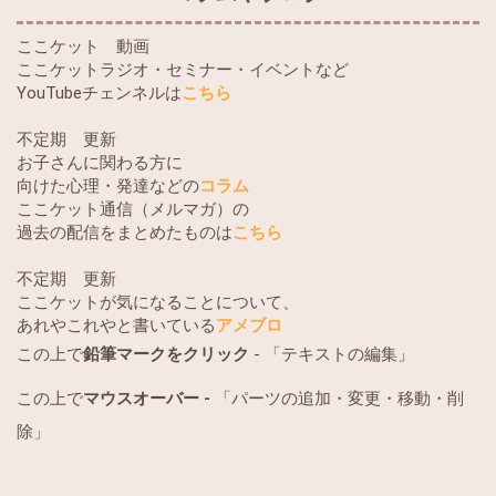
ここケット 動画
ここケットラジオ・セミナー・イベントなど
YouTubeチェンネルは
こちら
不定期 更新
お子さんに関わる方に
向けた心理・発達などの
コラム
ここケット通信（メルマガ）の
過去の配信をまとめたものは
こちら
不定期 更新
ここケットが気になることについて、
あれやこれやと書いている
アメブロ
この上で
鉛筆マークをクリック
- 「テキストの編集」
この上で
マウスオーバー -
「パーツの追加・変更・移動・削
除」