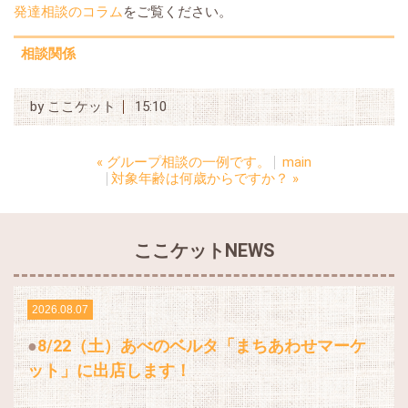
発達相談のコラム
をご覧ください。
相談関係
by
ここケット
15:10
«
グループ相談の一例です。
main
対象年齢は何歳からですか？
»
ここケットNEWS
2026.08.07
8/22（土）あべのベルタ「まちあわせマーケ
ット」に出店します！