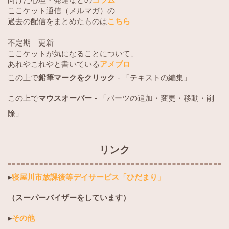
向けた心理・発達などの
コラム
ここケット通信（メルマガ）の
過去の配信をまとめたものは
こちら
不定期 更新
ここケットが気になることについて、
あれやこれやと書いている
アメブロ
この上で
鉛筆マークをクリック
- 「テキストの編集」
この上で
マウスオーバー -
「パーツの追加・変更・移動・削
除」
リンク
▸
寝屋川市放課後等デイサービス「ひだまり」
（スーパーバイザーをしています）
▸
その他