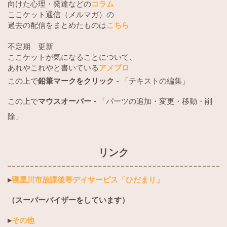
向けた心理・発達などの
コラム
ここケット通信（メルマガ）の
過去の配信をまとめたものは
こちら
不定期 更新
ここケットが気になることについて、
あれやこれやと書いている
アメブロ
この上で
鉛筆マークをクリック
- 「テキストの編集」
この上で
マウスオーバー -
「パーツの追加・変更・移動・削
除」
リンク
▸
寝屋川市放課後等デイサービス「ひだまり」
（スーパーバイザーをしています）
▸
その他