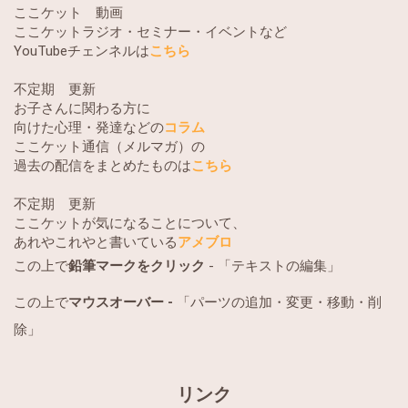
ここケット 動画
ここケットラジオ・セミナー・イベントなど
YouTubeチェンネルは
こちら
不定期 更新
お子さんに関わる方に
向けた心理・発達などの
コラム
ここケット通信（メルマガ）の
過去の配信をまとめたものは
こちら
不定期 更新
ここケットが気になることについて、
あれやこれやと書いている
アメブロ
この上で
鉛筆マークをクリック
- 「テキストの編集」
この上で
マウスオーバー -
「パーツの追加・変更・移動・削
除」
リンク