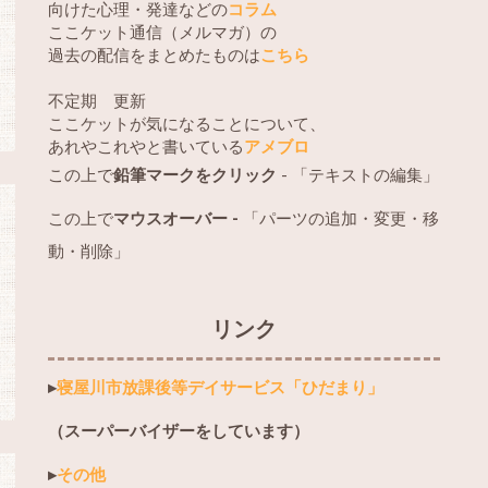
向けた心理・発達などの
コラム
ここケット通信（メルマガ）の
過去の配信をまとめたものは
こちら
不定期 更新
ここケットが気になることについて、
あれやこれやと書いている
アメブロ
この上で
鉛筆マークをクリック
- 「テキストの編集」
この上で
マウスオーバー -
「パーツの追加・変更・移
動・削除」
リンク
▸
寝屋川市放課後等デイサービス「ひだまり」
（スーパーバイザーをしています）
▸
その他