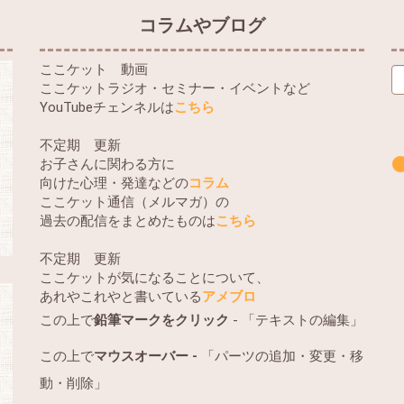
コラムやブログ
ここケット 動画
ここケットラジオ・セミナー・イベントなど
YouTubeチェンネルは
こちら
不定期 更新
お子さんに関わる方に
向けた心理・発達などの
コラム
ここケット通信（メルマガ）の
過去の配信をまとめたものは
こちら
不定期 更新
ここケットが気になることについて、
あれやこれやと書いている
アメブロ
この上で
鉛筆マークをクリック
- 「テキストの編集」
この上で
マウスオーバー -
「パーツの追加・変更・移
動・削除」