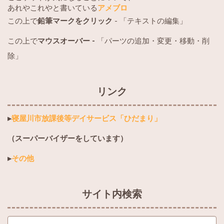
あれやこれやと書いている
アメブロ
この上で
鉛筆マークをクリック
- 「テキストの編集」
この上で
マウスオーバー -
「パーツの追加・変更・移動・削
除」
リンク
▸
寝屋川市放課後等デイサービス「ひだまり」
（スーパーバイザーをしています）
▸
その他
サイト内検索